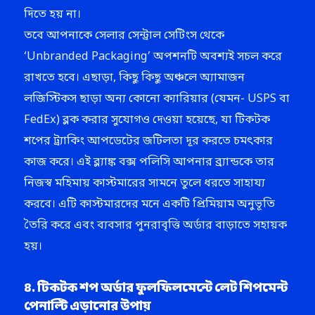
দিতে হয় না।
তবে আপনাকে সেলার সেন্ট্রাল সেটিংস থেকে
‘Unbranded Packaging’ অপশনটি অবশ্যই সচল করে
রাখতে হবে। এছাড়া, কিছু কিছু অঞ্চলে অ্যামাজন
লজিস্টিকস ছাড়া অন্য কোনো ক্যারিয়ার (যেমন- USPS বা
FedEx) ব্লক করার সুযোগও দেওয়া হয়েছে, যা টিকটক
শপের ট্র্যাকিং আপডেটের জটিলতা দূর করতে চমৎকার
কাজ করে। এই ব্ল্যাঙ্ক বক্স পলিসি আপনার ব্র্যান্ডকে তার
নিজস্ব মহিমায় কাস্টমারের সামনে তুলে ধরতে সাহায্য
করবে। এটি কাস্টমারদের মনে একটি প্রিমিয়াম অনুভূতি
তৈরি করে এবং ব্যবসার পুনরাবৃত্তি অর্ডার বাড়াতে সহায়ক
হয়।
৪. টিকটক শপ অর্ডার ফুলফিলমেন্টে লেট শিপমেন্ট
পেনাল্টি এড়ানোর উপায়