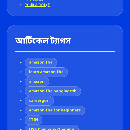
Profit & ROI
(3)
আর্টিকেল ট্যাগস
amazon fba
learn amazon fba
amazon
amazon fba bangladesh
careergori
amazon fba for beginners
ITIN
USA Company Opening