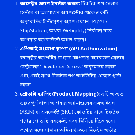
কানেক্টর অ্যাপ ইনস্টল করুন:
টিকটক শপ সেলার
সেন্টার বা অ্যামাজন অ্যাপস্টোর থেকে একটি
অনুমোদিত ইন্টিগ্রেশন অ্যাপ (যেমন- Pipe17,
ShipStation, অথবা Webgility) নির্বাচন করে
আপনার অ্যাকাউন্টে অ্যাড করুন।
এপিআই সংযোগ স্থাপন (API Authorization):
কানেক্টর অ্যাপটির মাধ্যমে আপনার অ্যামাজন সেলার
সেন্ট্রালের ‘Developer Access’ অনুমোদন করুন
এবং একই সাথে টিকটক শপ আইডিটির এক্সেস গ্রান্ট
করুন।
প্রোডাক্ট ম্যাপিং (Product Mapping):
এটি অত্যন্ত
গুরুত্বপূর্ণ ধাপ। আপনার অ্যামাজনের এসআইএন
(ASIN) বা এসকেইউ (SKU) কোডটির সাথে টিকটক
শপের প্রোডাক্ট এসকেইউ হুবহু মিলিয়ে দিতে হবে।
তথ্যের মধ্যে সামান্য অমিল থাকলে সিস্টেম অর্ডার