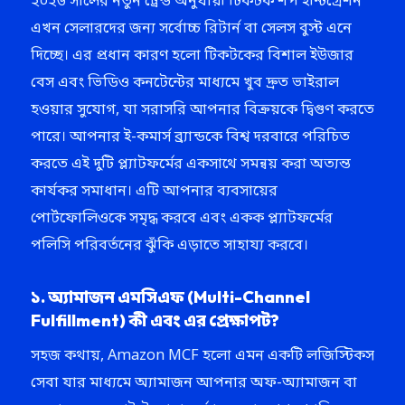
২০২৬ সালের নতুন ট্রেন্ড অনুযায়ী টিকটক শপ ইন্টিগ্রেশন
এখন সেলারদের জন্য সর্বোচ্চ রিটার্ন বা সেলস বুস্ট এনে
দিচ্ছে। এর প্রধান কারণ হলো টিকটকের বিশাল ইউজার
বেস এবং ভিডিও কনটেন্টের মাধ্যমে খুব দ্রুত ভাইরাল
হওয়ার সুযোগ, যা সরাসরি আপনার বিক্রয়কে দ্বিগুণ করতে
পারে। আপনার ই-কমার্স ব্র্যান্ডকে বিশ্ব দরবারে পরিচিত
করতে এই দুটি প্ল্যাটফর্মের একসাথে সমন্বয় করা অত্যন্ত
কার্যকর সমাধান। এটি আপনার ব্যবসায়ের
পোর্টফোলিওকে সমৃদ্ধ করবে এবং একক প্ল্যাটফর্মের
পলিসি পরিবর্তনের ঝুঁকি এড়াতে সাহায্য করবে।
১. অ্যামাজন এমসিএফ (Multi-Channel
Fulfillment) কী এবং এর প্রেক্ষাপট?
সহজ কথায়, Amazon MCF হলো এমন একটি লজিস্টিকস
সেবা যার মাধ্যমে অ্যামাজন আপনার অফ-অ্যামাজন বা